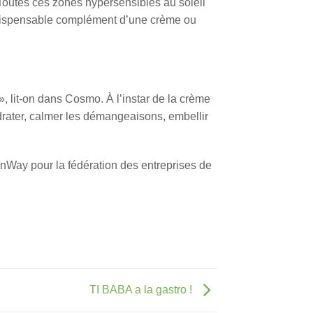
s… Toutes ces zones hypersensibles au soleil
 l’indispensable complément d’une crème ou
», lit-on dans Cosmo. À l’instar de la crème
hydrater, calmer les démangeaisons, embellir
nWay pour la fédération des entreprises de
TI BABA a la gastro !