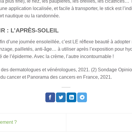
 la plus fine), le nez, les paupières, les oreilles, les cicatrice
r une application localisée, et facile à transporter, le stick est
ort nautique ou la randonnée.
R : L’APRÈS-SOLEIL
fin d’une journée ensoleillée, c’est LE réflexe beauté à adopter 
ronzage, pailletés, anti-âge… à utiliser après l’exposition pour 
é de l’épiderme. Avec la crème, l’autre incontournable !
l des dermatologues et vénérologues, 2021. (2) Sondage Opinio
nal du cancer et Panorama des cancers en France, 2021.
ement ?