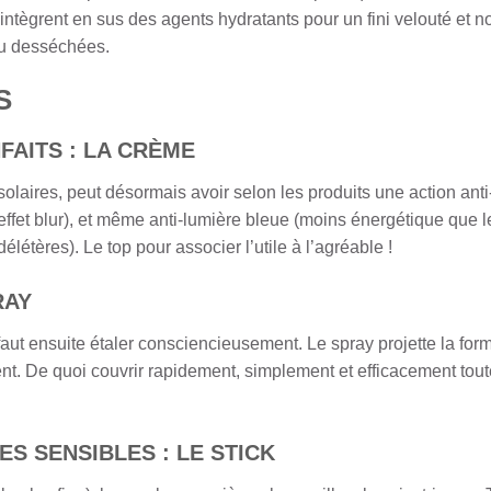
 intègrent en sus des agents hydratants pour un fini velouté et n
ou desséchées.
S
FAITS : LA CRÈME
olaires, peut désormais avoir selon les produits une action anti-
(effet blur), et même anti-lumière bleue (moins énergétique que l
étères). Le top pour associer l’utile à l’agréable !
RAY
 faut ensuite étaler consciencieusement. Le spray projette la fo
ment. De quoi couvrir rapidement, simplement et efficacement tou
S SENSIBLES : LE STICK