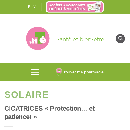
Passer
au
contenu
Trouver ma pharmacie
SOLAIRE
CICATRICES « Protection… et
patience! »