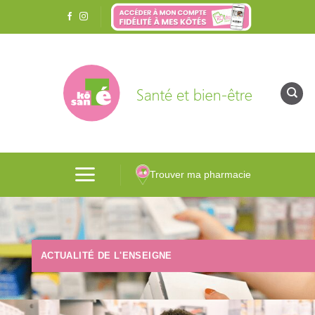
Passer
au
contenu
Trouver ma pharmacie
ACTUALITÉ DE L'ENSEIGNE